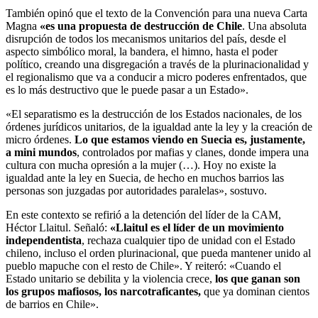
También opinó que el texto de la Convención para una nueva Carta
Magna
«es una propuesta de destrucción de Chile
. Una absoluta
disrupción de todos los mecanismos unitarios del país, desde el
aspecto simbólico moral, la bandera, el himno, hasta el poder
político, creando una disgregación a través de la plurinacionalidad y
el regionalismo que va a conducir a micro poderes enfrentados, que
es lo más destructivo que le puede pasar a un Estado».
«El separatismo es la destrucción de los Estados nacionales, de los
órdenes jurídicos unitarios, de la igualdad ante la ley y la creación de
micro órdenes.
Lo que estamos viendo en Suecia es, justamente,
a mini mundos
, controlados por mafias y clanes, donde impera una
cultura con mucha opresión a la mujer (…). Hoy no existe la
igualdad ante la ley en Suecia, de hecho en muchos barrios las
personas son juzgadas por autoridades paralelas», sostuvo.
En este contexto se refirió a la detención del líder de la CAM,
Héctor Llaitul. Señaló:
«Llaitul es el líder de un movimiento
independentista
, rechaza cualquier tipo de unidad con el Estado
chileno, incluso el orden plurinacional, que pueda mantener unido al
pueblo mapuche con el resto de Chile». Y reiteró: «Cuando el
Estado unitario se debilita y la violencia crece,
los que ganan son
los grupos mafiosos, los narcotraficantes,
que ya dominan cientos
de barrios en Chile».