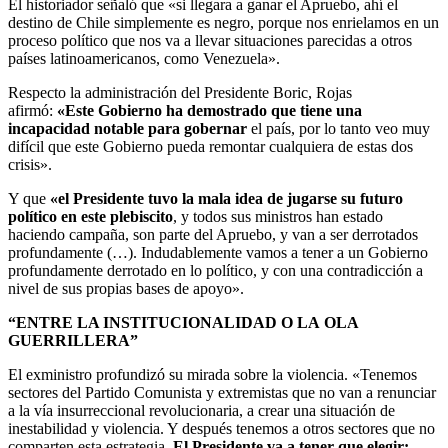
El historiador señaló que «si llegara a ganar el Apruebo, ahí el
destino de Chile simplemente es negro, porque nos enrielamos en un
proceso político que nos va a llevar situaciones parecidas a otros
países latinoamericanos, como Venezuela».
Respecto la administración del Presidente Boric, Rojas
afirmó:
«Este Gobierno ha demostrado que tiene una
incapacidad notable para gobernar
el país, por lo tanto veo muy
difícil que este Gobierno pueda remontar cualquiera de estas dos
crisis».
Y que
«el Presidente tuvo la mala idea de jugarse su futuro
político en este plebiscito
, y todos sus ministros han estado
haciendo campaña, son parte del Apruebo, y van a ser derrotados
profundamente (…). Indudablemente vamos a tener a un Gobierno
profundamente derrotado en lo político, y con una contradicción a
nivel de sus propias bases de apoyo».
“ENTRE LA INSTITUCIONALIDAD O LA OLA
GUERRILLERA”
El exministro profundizó su mirada sobre la violencia. «Tenemos
sectores del Partido Comunista y extremistas que no van a renunciar
a la vía insurreccional revolucionaria, a crear una situación de
inestabilidad y violencia. Y después tenemos a otros sectores que no
comparten esta estrategia.
El Presidente va a tener que elegir: