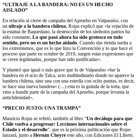
“ULTRAJE A LA BANDERA: NO ES UN HECHO
AISLADO”
En relación al cierre de campaña del Apruebo en Valparaíso, con
un
ultraje a la bandera chilena
, Rojas explicó que «la vejación de
la estatua de Baquedano, la destrucción de los símbolos patrios ha
sido constante
. Lo que pasó ahora ha sido grotesco en todo
sentido, pero no es un hecho aislado
. Cuando das rienda suelta a
los extremismos, que es lo que hizo la Convención y lo que hace el
proceso que parte en octubre de 2019, surgen estas expresiones que
se creen legitimadas, porque han sido justificadas».
Y planteó que igual o más grave que lo de Valparaíso «fue la
bandera en el acto de Talca, acto multitudinario donde no aparece la
bandera chilena, sino una con una estrella con ocho puntas, es decir,
se hace una nueva bandera» (…) esta es la guinda de la torta, que
vino a hundir parte de la campaña del Apruebo, porque levanta la
antichilenidad».
“PRECIO JUSTO: UNA TRAMPA”
Mauricio Rojas se refirió, también al libro “
Un decálogo para que
Chile vuelva a progresar: Lecciones internacionales sobre el
Estado y el desarrollo
”, que es la próxima publicación que Rojas
lanzará, junto a
Hernán Cheyre
este año, con Ediciones El Líbero.