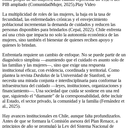
PIB ampliado (ComunidadMujer, 2025).Play Video
La multiplicidad de roles de las mujeres, la baja en la tasa de
fecundidad, las enfermedades crónicas y el envejecimiento
poblacional incrementan la demanda de cuidados y reducen las
personas disponibles para brindarlos (Cepal, 2022). Chile enfrenta
así una crisis que impacta no solo la autonomía económica de las
mujeres, sino también el bienestar de quienes reciben apoyo y
quienes lo brindan.
Enfrentarla requiere un cambio de enfoque. No se puede partir de un
diagnóstico simplista —asumiendo que el cuidado es asunto solo de
las familias y las mujeres—, sino que exige una respuesta
institucional eficaz, con evidencia, coordinada y territorial. Como
plantea la revista
Dædalus
de la Universidad de Stanford, se
necesita una mirada conjunta e interdisciplinaria para conformar la
infraestructura del cuidado —leyes, instituciones, organizaciones y
financiamiento—. Una sociedad que cuida se sostiene en una red
que, siguiendo el “diamante” de la corresponsabilidad, debe incluir
al Estado, el sector privado, la comunidad y la familia (Fernández et
al., 2025).
Hay avances institucionales en Chile, aunque falta profundizarlos.
Antes de que se formara la Comisión asesora del Plan Renace, a
principios de año se promulgó la Ley del Sistema Nacional de